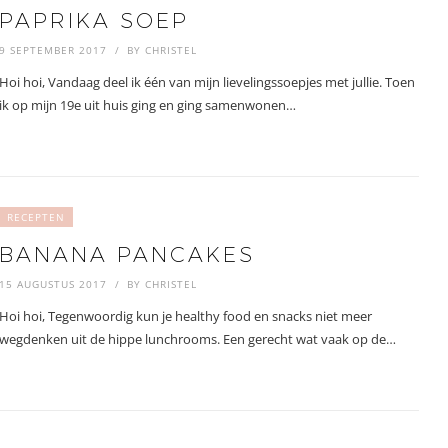
PAPRIKA SOEP
9 SEPTEMBER 2017
BY
CHRISTEL
Hoi hoi, Vandaag deel ik één van mijn lievelingssoepjes met jullie. Toen
ik op mijn 19e uit huis ging en ging samenwonen…
RECEPTEN
BANANA PANCAKES
15 AUGUSTUS 2017
BY
CHRISTEL
Hoi hoi, Tegenwoordig kun je healthy food en snacks niet meer
wegdenken uit de hippe lunchrooms. Een gerecht wat vaak op de…