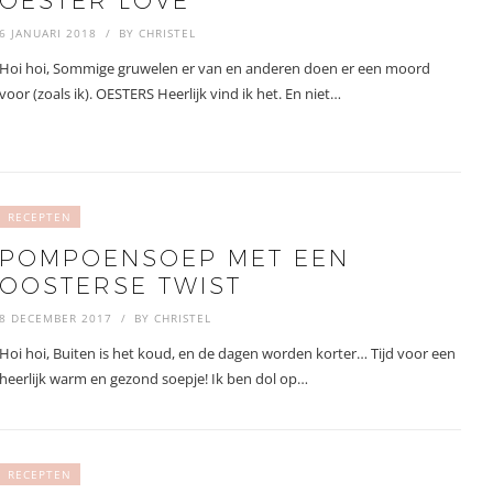
OESTER LOVE
6 JANUARI 2018
BY
CHRISTEL
Hoi hoi, Sommige gruwelen er van en anderen doen er een moord
voor (zoals ik). OESTERS Heerlijk vind ik het. En niet…
RECEPTEN
POMPOENSOEP MET EEN
OOSTERSE TWIST
8 DECEMBER 2017
BY
CHRISTEL
Hoi hoi, Buiten is het koud, en de dagen worden korter… Tijd voor een
heerlijk warm en gezond soepje! Ik ben dol op…
RECEPTEN