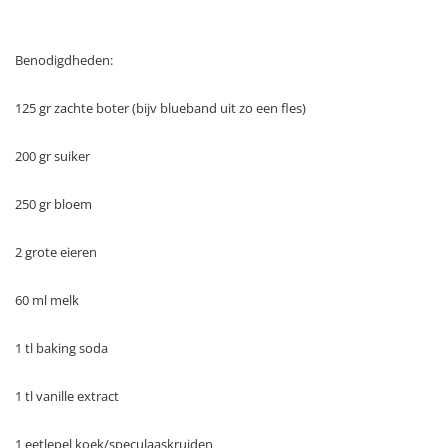
Benodigdheden:
125 gr zachte boter (bijv blueband uit zo een fles)
200 gr suiker
250 gr bloem
2 grote eieren
60 ml melk
1 tl baking soda
1 tl vanille extract
1 eetlepel koek/speculaaskruiden