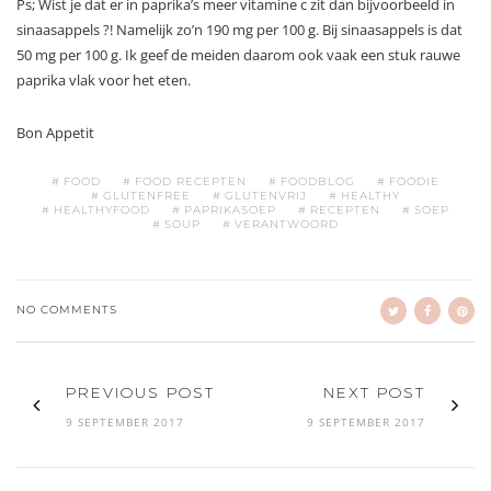
Ps; Wist je dat er in paprika’s meer vitamine c zit dan bijvoorbeeld in
sinaasappels ?! Namelijk zo’n 190 mg per 100 g. Bij sinaasappels is dat
50 mg per 100 g. Ik geef de meiden daarom ook vaak een stuk rauwe
paprika vlak voor het eten.
Bon Appetit
FOOD
FOOD RECEPTEN
FOODBLOG
FOODIE
GLUTENFREE
GLUTENVRIJ
HEALTHY
HEALTHYFOOD
PAPRIKASOEP
RECEPTEN
SOEP
SOUP
VERANTWOORD
NO COMMENTS
PREVIOUS POST
NEXT POST
9 SEPTEMBER 2017
9 SEPTEMBER 2017