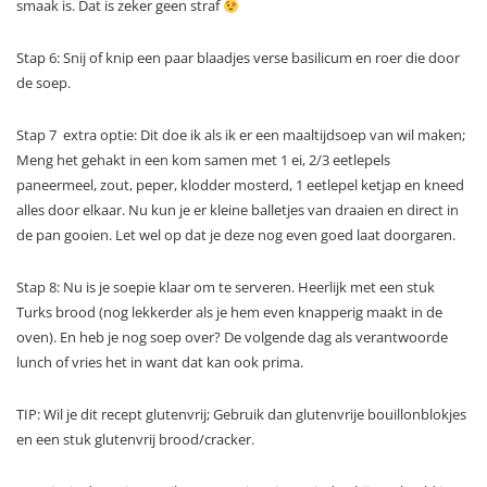
smaak is. Dat is zeker geen straf
Stap 6: Snij of knip een paar blaadjes verse basilicum en roer die door
de soep.
Stap 7 extra optie: Dit doe ik als ik er een maaltijdsoep van wil maken;
Meng het gehakt in een kom samen met 1 ei, 2/3 eetlepels
paneermeel, zout, peper, klodder mosterd, 1 eetlepel ketjap en kneed
alles door elkaar. Nu kun je er kleine balletjes van draaien en direct in
de pan gooien. Let wel op dat je deze nog even goed laat doorgaren.
Stap 8: Nu is je soepie klaar om te serveren. Heerlijk met een stuk
Turks brood (nog lekkerder als je hem even knapperig maakt in de
oven). En heb je nog soep over? De volgende dag als verantwoorde
lunch of vries het in want dat kan ook prima.
TIP: Wil je dit recept glutenvrij; Gebruik dan glutenvrije bouillonblokjes
en een stuk glutenvrij brood/cracker.